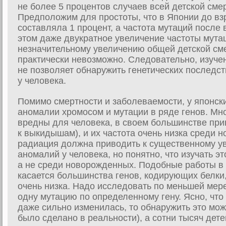
не более 5 процентов случаев всей детской сме
Предположим для простоты, что в Японии до вз
составляла 1 процент, а частота мутаций после 
этом даже двукратное увеличение частоты мутац
незначительному увеличению общей детской сме
практически невозможно. Следовательно, изуче
не позволяет обнаружить генетических последс
у человека.
Помимо смертности и заболеваемости, у японск
аномалии хромосом и мутации в ряде генов. Мн
вредны для человека, в своем большинстве прив
к выкидышам), и их частота очень низка среди 
радиация должна приводить к существенному у
аномалий у человека, но понятно, что изучать э
а не среди новорожденных. Подобные работы в 
касается большинства генов, кодирующих белки,
очень низка. Надо исследовать по меньшей мере
одну мутацию по определенному гену. Ясно, что
даже сильно изменилась, то обнаружить это можн
было сделано в реальности), а сотни тысяч дете