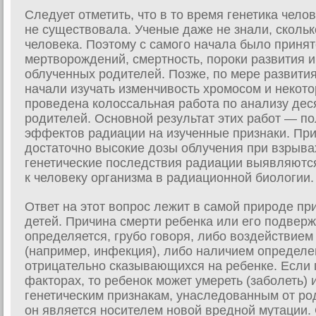
Следует отметить, что в то время генетика челов
не существовала. Ученые даже не знали, скольк
человека. Поэтому с самого начала было приня
мертворождений, смертность, пороки развития 
облученных родителей. Позже, по мере развития 
начали изучать изменчивость хромосом и некото
проведена колоссальная работа по анализу дес
родителей. Основной результат этих работ — по
эффектов радиации на изученные признаки. При
достаточно высокие дозы облучения при взрывах
генетические последствия радиации выявляютс
к человеку организма в радиационной биологии.
Ответ на этот вопрос лежит в самой природе пр
детей. Причина смерти ребенка или его подвер
определяется, грубо говоря, либо воздействие
(например, инфекция), либо наличием определе
отрицательно сказывающихся на ребенке. Если 
факторах, то ребенок может умереть (заболеть)
генетическим признакам, унаследованным от род
он является носителем новой вредной мутации