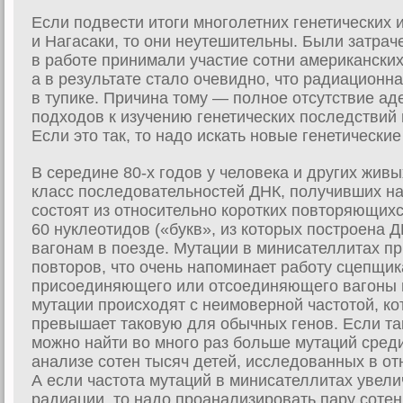
Если подвести итоги многолетних генетических
и Нагасаки, то они неутешительны. Были затра
в работе принимали участие сотни американских
а в результате стало очевидно, что радиационн
в тупике. Причина тому — полное отсутствие а
подходов к изучению генетических последствий 
Если это так, то надо искать новые генетически
В середине 80-х годов у человека и других жив
класс последовательностей ДНК, получивших н
состоят из относительно коротких повторяющих
60 нуклеотидов («букв», из которых построена 
вагонам в поезде. Мутации в минисателлитах п
повторов, что очень напоминает работу сцепщи
присоединяющего или отсоединяющего вагоны в
мутации происходят с неимоверной частотой, ко
превышает таковую для обычных генов. Если так
можно найти во много раз больше мутаций сред
анализе сотен тысяч детей, исследованных в о
А если частота мутаций в минисателлитах увели
радиации, то надо проанализировать пару соте