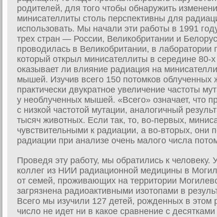
родителей, для того чтобы обнаружить изменени
минисателлиты столь перспективны для радиаци
использовать. Мы начали эти работы в 1991 год
трех стран — России, Великобритании и Белорус
проводилась в Великобритании, в лаборатории
который открыл минисателлиты в середине 80-х
оказывает ли влияние радиация на минисателл
мышей. Изучив всего 150 потомков облученных
практически двукратное увеличение частоты мут
у необлученных мышей. «Всего» означает, что п
с низкой частотой мутации, аналогичный резуль
тысяч животных. Если так, то, во-первых, мини
чувствительными к радиации, а во-вторых, они
радиации при анализе очень малого числа пото
Проведя эту работу, мы обратились к человеку.
коллег из НИИ радиационной медицины в Могил
от семей, проживающих на территории Могилевс
загрязнена радиоактивными изотопами в резуль
Всего мы изучили 127 детей, рожденных в этом 
число не идет ни в какое сравнение с десяткам